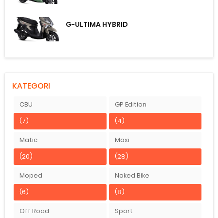
G-ULTIMA HYBRID
KATEGORI
CBU
GP Edition
(7)
(4)
Matic
Maxi
(20)
(28)
Moped
Naked Bike
(6)
(8)
Off Road
Sport