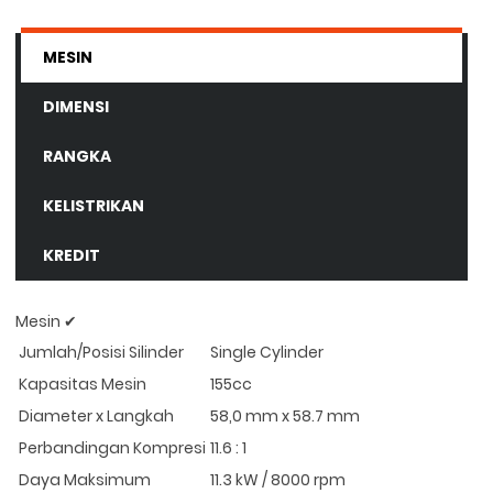
MESIN
DIMENSI
RANGKA
KELISTRIKAN
KREDIT
Mesin ✔
Jumlah/Posisi Silinder
Single Cylinder
Kapasitas Mesin
155cc
Diameter x Langkah
58,0 mm x 58.7 mm
Perbandingan Kompresi
11.6 : 1
Daya Maksimum
11.3 kW / 8000 rpm