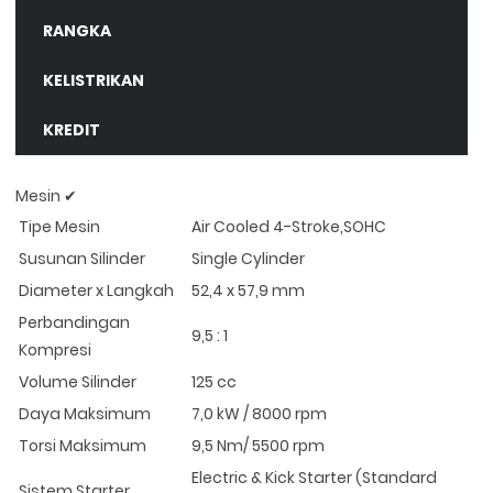
RANGKA
KELISTRIKAN
KREDIT
Mesin ✔
Tipe Mesin
Air Cooled 4-Stroke,SOHC
Susunan Silinder
Single Cylinder
Diameter x Langkah
52,4 x 57,9 mm
Perbandingan
9,5 : 1
Kompresi
Volume Silinder
125 cc
Daya Maksimum
7,0 kW / 8000 rpm
Torsi Maksimum
9,5 Nm/ 5500 rpm
Electric & Kick Starter (Standard
Sistem Starter