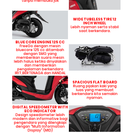
tanpa membuka jok
WIDE TUBELESS TIRE 12
INCH WHEEL
Lebih nyaman serta stabil
saat berkendara.
BLUE CORE ENGINE 125 CC
FreeGo dengan mesin
bluecore 125 cc ditambah
dengan SMG yang
memberikan suara mesin
lebih halus ketika dinyalakan
dan memberikan
pengalaman berkendara
IRIT,BERTENAGA dan HANDAL
SPACIOUS FLAT BOARD
Ruang pijakan kaki yang
luas yang membuat
berkendara kita semakin
nyaman.
DIGITAL SPEEDOMETER WITH
ECO INDICATOR
Design speedometer lebih
modern dan informative bagi
pengendara yang dilengkapi
dengan “Multi Information
Display” (MID)