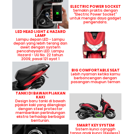
ELECTRIC POWER SOCKET
Semakin praktis dengan
“Electric Power Socket”
untuk mengisi daya gadget
pengendara.
LED HEAD LIGHT & HAZARD
LAMP
Lampu depan LED - Lampu
depan yang lebih terang dan
awet dengan system
pencahayaan LED. Lampu
Hazard - UU No. 22 tahun
2009, pasal 121 ayat 1
BIG COMFORTABLE SEAT
Lebih nyaman ketika kamu
berboncengan dengan
pasangan maupun teman
TANKI DI BAWAH PIJAKAN
KAKI
Design baru tanki di bawah
pijakan kaki yang dilengkapi
dengan steel protector
memberikan perlindungan
ekstra terhadap berbagai
benturan.
SMART KEY SYSTEM
Sistem kunci canggih
tanpa anak kunci (Keyless).