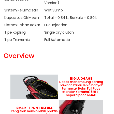
Version)
Sistem Pelumasan
Wet Sump
Kapasitas Oli Mesin
Total = 0,84 L ; Berkala = 0,80 L
Sistem Bahan Bakar
Fuel Injection
Tipe Kopling
Single dry clutch
Tipe Transmisi
Full Automatic
Overview
BIG LUGGAGE
Dapat menampung barang
bawaan kamu lebih banyak
termasuk Helm Full Face
standar Yamaha) (25 L),
seperti pada NMAX.
SMART FRONT REFUEL
Pengisian bensin lebih praktis