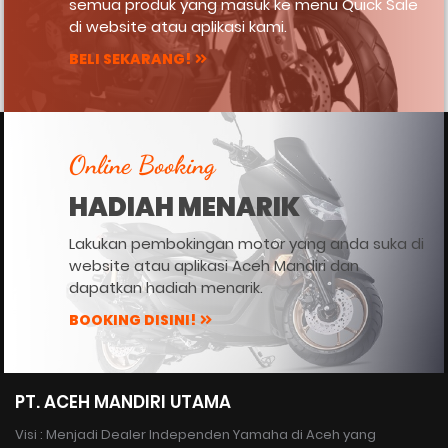
semua produk yang masuk ke menu Quick Sale
di website atau aplikasi kami.
BELI SEKARANG!
Online Booking
HADIAH MENARIK
Lakukan pembokingan motor yang anda suka di
website atau aplikasi Aceh Mandiri dan
dapatkan hadiah menarik.
BOOKING DISINI!
PT. ACEH MANDIRI UTAMA
Visi : Menjadi Dealer Independen Yamaha di Aceh yang